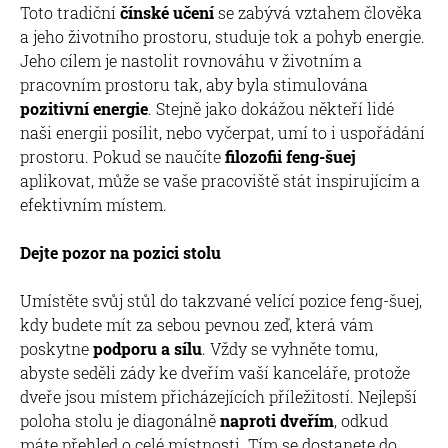
Toto tradiční
čínské učení
se zabývá vztahem člověka
a jeho životního prostoru, studuje tok a pohyb energie.
Jeho cílem je nastolit rovnováhu v životním a
pracovním prostoru tak, aby byla stimulována
pozitivní energie
. Stejně jako dokážou někteří lidé
naši energii posílit, nebo vyčerpat, umí to i uspořádání
prostoru. Pokud se naučíte
filozofii feng-šuej
aplikovat, může se vaše pracoviště stát inspirujícím a
efektivním místem.
Dejte pozor na pozici stolu
Umístěte svůj stůl do takzvané velící pozice feng-šuej,
kdy budete mít za sebou pevnou zeď, která vám
poskytne
podporu a sílu
. Vždy se vyhněte tomu,
abyste seděli zády ke dveřím vaší kanceláře, protože
dveře jsou místem přicházejících příležitostí. Nejlepší
poloha stolu je diagonálně
naproti dveřím
, odkud
máte přehled o celé místnosti. Tím se dostanete do