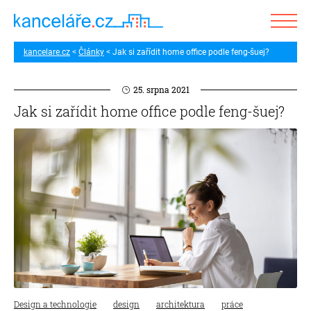
kancelare.cz
Články
Jak si zařídit home office podle feng-šuej?
25. srpna 2021
Jak si zařídit home office podle feng-šuej?
Design a technologie
design
architektura
práce