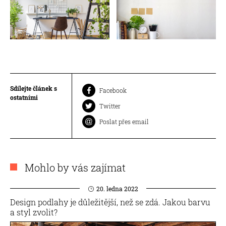
Sdílejte článek s
Facebook
ostatními
Twitter
Poslat přes email
Mohlo by vás zajímat
20. ledna 2022
Design podlahy je důležitější, než se zdá. Jakou barvu
a styl zvolit?