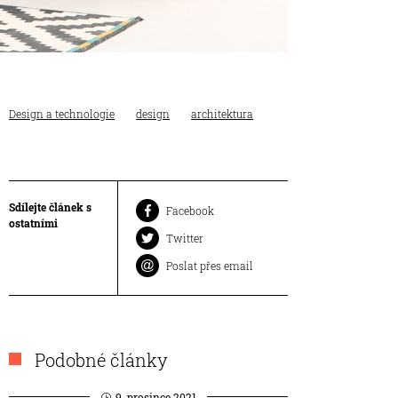
Design a technologie
design
architektura
Sdílejte článek s
Facebook
ostatními
Twitter
Poslat přes email
Podobné články
9. prosince 2021