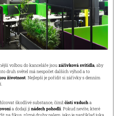
nější volbou do kanceláře jsou
zářivková svítidla
, aby
ento druh světel má nespočet dalších výhod a to
ou životnost
. Nejlepší je pořídit si zářivky s denním
í.
pohlcovat škodlivé substance, čímž
čistí vzduch
a
ovoní
a dodají jí
nádech pohodlí
. Pokud nevíte, které
dit na fíkus, různé druhy palem, jako je například juka