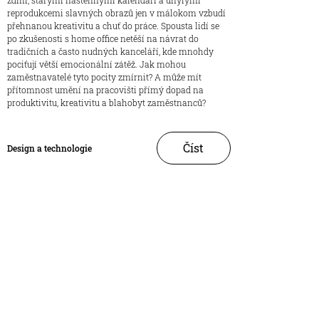
reprodukcemi slavných obrazů jen v málokom vzbudí
přehnanou kreativitu a chuť do práce. Spousta lidí se
po zkušenosti s home office netěší na návrat do
tradičních a často nudných kanceláří, kde mnohdy
pociťují větší emocionální zátěž. Jak mohou
zaměstnavatelé tyto pocity zmírnit? A může mít
přítomnost umění na pracovišti přímý dopad na
produktivitu, kreativitu a blahobyt zaměstnanců?
Číst
Design a technologie