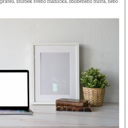
 přáteli, snímek svého mazlíčka, oblíbeného místa, nebo