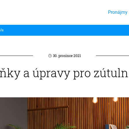
Pronájmy 
áře
30. prosince 2021
ky a úpravy pro zútuln