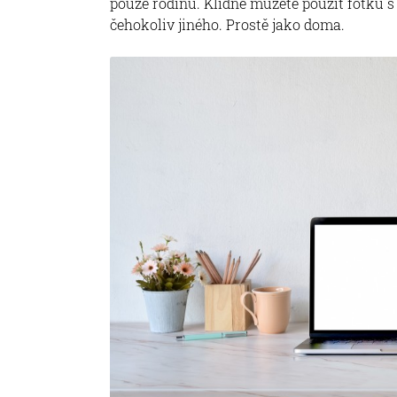
pouze rodinu. Klidně můžete použít fotku s
čehokoliv jiného. Prostě jako doma.