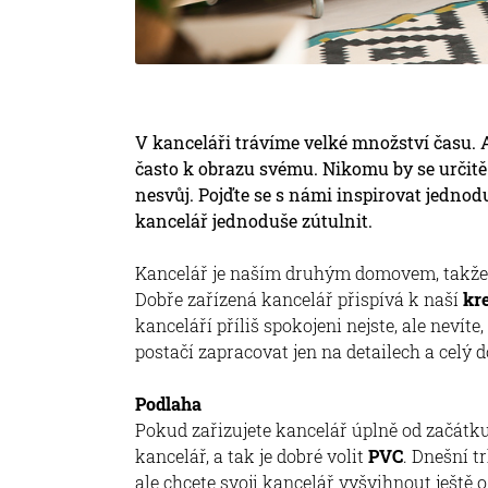
V kanceláři trávíme velké množství času. Ab
často k obrazu svému. Nikomu by se určitě 
nesvůj. Pojďte se s námi inspirovat jedn
kancelář jednoduše zútulnit.
Kancelář je naším druhým domovem, takže je
Dobře zařízená kancelář přispívá k naší
kre
kanceláří příliš spokojeni nejste, ale nevíte
postačí zapracovat jen na detailech a celý
Podlaha
Pokud zařizujete kancelář úplně od začátku
kancelář, a tak je dobré volit
PVC
. Dnešní t
ale chcete svoji kancelář vyšvihnout ještě o