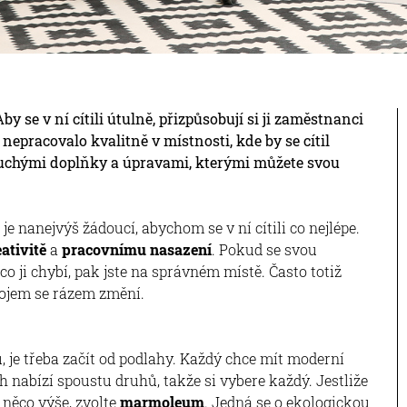
y se v ní cítili útulně, přizpůsobují si ji zaměstnanci
nepracovalo kvalitně v místnosti, kde by se cítil
oduchými doplňky a úpravami, kterými můžete svou
 nanejvýš žádoucí, abychom se v ní cítili co nejlépe.
ativitě
a
pracovnímu nasazení
. Pokud se svou
, co ji chybí, pak jste na správném místě. Často totiž
 dojem se rázem změní.
, je třeba začít od podlahy. Každý chce mít moderní
rh nabízí spoustu druhů, takže si vybere každý. Jestliže
 něco výše, zvolte
marmoleum
. Jedná se o ekologickou