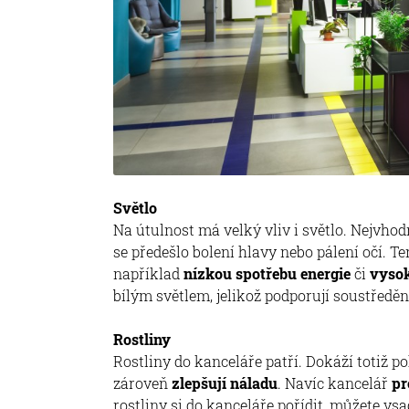
Světlo
Na útulnost má velký vliv i světlo. Nejvhod
se předešlo bolení hlavy nebo pálení očí. T
například
nízkou spotřebu energie
či
vysok
bílým světlem, jelikož podporují soustředěn
Rostliny
Rostliny do kanceláře patří. Dokáží totiž 
zároveň
zlepšují náladu
. Navíc kancelář
pr
rostliny si do kanceláře pořídit, můžete vsa