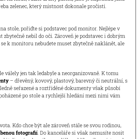
řeba zelenec, který místnost dokonale pročistí.
na stole, pořiďte si podstavec pod monitor. Nejlépe v
t zbytečně nebil do očí. Zároveň je podstavec i dobrým
ož se k monitoru nebudete muset zbytečně naklánět, ale
e válely jen tak ledabyle a neorganizovaně. K tomu
enty
– dřevěný, kovový, plastový, barevný či neutrální, s
Úhledně seřazené a roztříděné dokumenty však působí
poházené po stole a rychlejší hledání mezi nimi vám
ivota. Kdo chce být ale zároveň stále se svou rodinou,
benou fotografií
. Do kanceláře si však nemusíte nosit