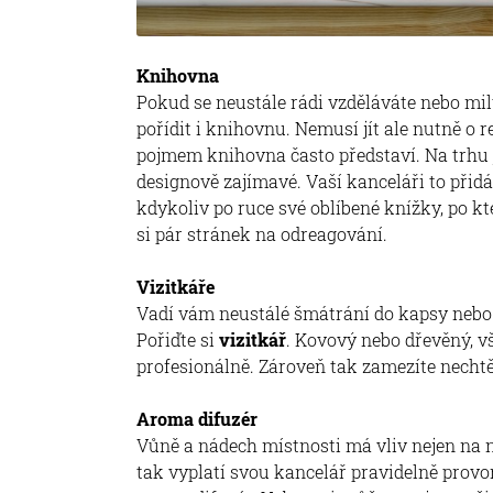
Knihovna
Pokud se neustále rádi vzděláváte nebo milu
pořídit i knihovnu. Nemusí jít ale nutně o r
pojmem knihovna často představí. Na trhu 
designově zajímavé. Vaší kanceláři to přidá
kdykoliv po ruce své oblíbené knížky, po k
si pár stránek na odreagování.
Vizitkáře
Vadí vám neustálé šmátrání do kapsy nebo 
Pořiďte si
vizitkář
. Kovový nebo dřevěný, v
profesionálně. Zároveň tak zamezíte necht
Aroma difuzér
Vůně a nádech místnosti má vliv nejen na 
tak vyplatí svou kancelář pravidelně prov