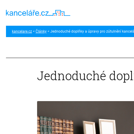
kancelare.cz
Články
Jednoduché doplňky a úpravy pro zútulnění kancel
Jednoduché doplň