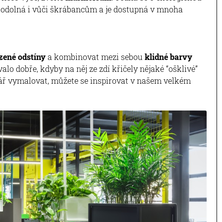
e odolná i vůči škrábancům a je dostupná v mnoha
zené odstíny
a kombinovat mezi sebou
klidné barvy
lo dobře, kdyby na něj ze zdí křičely nějaké “ošklivé”
elář vymalovat, můžete se inspirovat v našem velkém