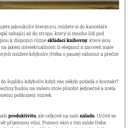
jete jakoukoliv literaturu, můžete si do kanceláře
egál sahající až do stropu, který si mnoho lidí pod
jsou k dispozici různé
skládací knihovny
, které jsou
 na jakési intelektuálnosti či eleganci a zároveň máte
terých můžete kdykoliv (třeba o pauze) sáhnout a přečíst
do šuplíku kdykoliv, když vás někdo požádá o kontakt?
šechny budou na vašem stole působit jedinečně a zcela
ěnému poškození vizitek.
naši
produktivitu
, ale celkově na naši
náladu
. Určitě se
onět příjemnou vůní. Pomoci vám s tím může třeba