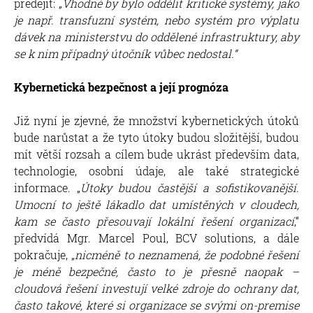
předejít: „
Vhodné by bylo oddělit kritické systémy, jako
je např. transfuzní systém, nebo systém pro výplatu
dávek na ministerstvu do oddělené infrastruktury, aby
se k nim případný útočník vůbec nedostal
.“
Kybernetická bezpečnost a její prognóza
Již nyní je zjevné, že množství kybernetických útoků
bude narůstat a že tyto útoky budou složitější, budou
mít větší rozsah a cílem bude ukrást především data,
technologie, osobní údaje, ale také strategické
informace. „
Útoky budou častější a sofistikovanější.
Umocní to ještě lákadlo dat umístěných v cloudech,
kam se často přesouvají lokální řešení organizací
,“
předvídá Mgr. Marcel Poul, BCV solutions, a dále
pokračuje, „
nicméně to neznamená, že podobné řešení
je méně bezpečné, často to je přesně naopak –
cloudová řešení investují velké zdroje do ochrany dat,
často takové, které si organizace se svými on-premise