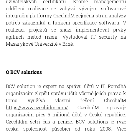
uživatelských certifikátů. Kromě managementu
oddělení realizace se zabývá vývojem softwarové
integrační platformy CzechIdM zejména stran analýzy
potřeb zákazníků a funkční specifikace softwaru. V
realizaci projektů se snaží implementovat prvky
agilních metod řízení. Vystudoval IT security na
Masarykově Univerzitě v Brně.
O BCV solutions
BCV solution je expert na správu účtů v IT. Pomáhá
organizacím zlepšit správu účtů včetně jejich práv a k
tomu využívá vlastní řešení ChechIdM
https://www.czechidm.com/
. CzechIdM spravuje
organizacím přes 5 milionů účtů v České republice.
CzechIdm šetří čas a peníze. BCV solutions je ryze
česká společnost působící od roku 2008. Více