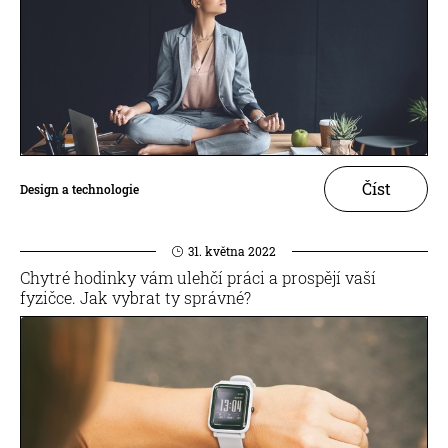
Číst
Design a technologie
31. května 2022
Chytré hodinky vám ulehčí práci a prospějí vaší
fyzičce. Jak vybrat ty správné?