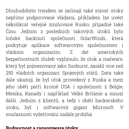
Dlouhodobým trendem se začínají také stávat útoky
nepřímo podporované vládami, příkladem lze uvést
několikrát veřejně zmiňované Rusko, případně také
Čínu. Jedním z posledních takových útoků bylo
loňské hacknutí společnosti SolarWinds, která
poskytuje aplikace softwarovým společnostem i
vládním organizacím. Z dat amerických
bezpečnostních služeb vyplynulo, že útok a malware,
který byl pojmenovaný jako Sunburst, zasáhl více než
250 vládních organizací Spojených států. Data také
dále ukazují, že byl útok provedený z Ruska a mezi
jeho oběti patří kromě USA i společnosti z Belgie,
Mexika, Kanady i například Velké Británie a mnozí
další. Jedním z klientů, a tedy i obětí hackerského
útoku, byl i softwarový gigant Microsoft. V
současnosti vyšetřování nadále probíhá.
Budoucnost a ransomware útoky