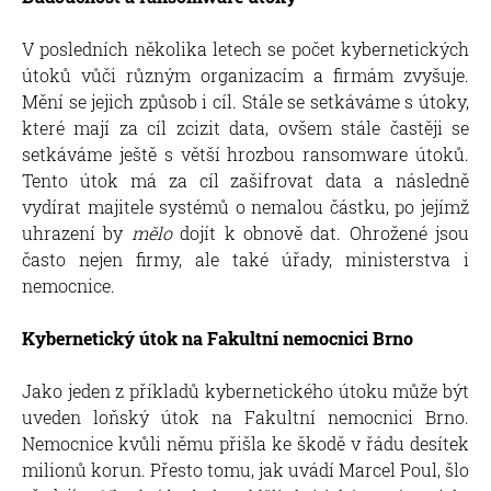
V posledních několika letech se počet kybernetických
útoků vůči různým organizacím a firmám zvyšuje.
Mění se jejich způsob i cíl. Stále se setkáváme s útoky,
které mají za cíl zcizit data, ovšem stále častěji se
setkáváme ještě s větší hrozbou ransomware útoků.
Tento útok má za cíl zašifrovat data a následně
vydírat majitele systémů o nemalou částku, po jejímž
uhrazení by
mělo
dojít k obnově dat. Ohrožené jsou
často nejen firmy, ale také úřady, ministerstva i
nemocnice.
Kybernetický útok na Fakultní nemocnici Brno
Jako jeden z příkladů kybernetického útoku může být
uveden loňský útok na Fakultní nemocnici Brno.
Nemocnice kvůli němu přišla ke škodě v řádu desítek
milionů korun. Přesto tomu, jak uvádí Marcel Poul, šlo