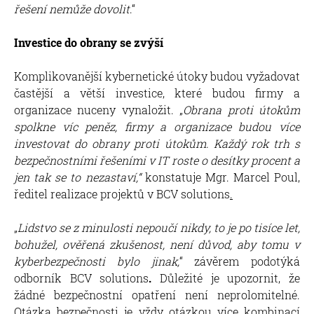
řešení nemůže dovolit
.“
Investice do obrany se zvýší
Komplikovanější kybernetické útoky budou vyžadovat
častější a větší investice, které budou firmy a
organizace nuceny vynaložit. „
O
brana proti útokům
spolkne víc peněz, firmy a organizace budou více
investovat do obrany proti útokům. Každý rok trh s
bezpečnostními řešeními v IT roste o desítky procent a
jen tak se to nezastaví,“
konstatuje Mgr. Marcel Poul,
ředitel realizace projektů v BCV solutions
.
„
Lidstvo se z minulosti nepoučí nikdy, to je po tisíce let,
bohužel, ověřená zkušenost, není důvod, aby tomu v
kyberbezpečnosti bylo jinak,
“ závěrem podotýká
odborník BCV solutions
.
Důležité je upozornit, že
žádné bezpečnostní opatření není neprolomitelné.
Otázka bezpečnosti je vždy otázkou více kombinací