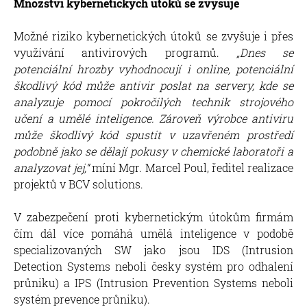
Množství kybernetických útoků se zvyšuje
Možné riziko kybernetických útoků se zvyšuje i přes
využívání antivirových programů.
„Dnes se
potenciální hrozby vyhodnocují i online, potenciální
škodlivý kód může antivir poslat na servery, kde se
analyzuje pomocí pokročilých technik strojového
učení a umělé inteligence. Zároveň výrobce antiviru
může škodlivý kód spustit v uzavřeném prostředí
podobně jako se dělají pokusy v chemické laboratoři a
analyzovat jej,“
míní Mgr. Marcel Poul, ředitel realizace
projektů v BCV solutions.
V zabezpečení proti kybernetickým útokům firmám
čím dál více pomáhá umělá inteligence v podobě
specializovaných SW jako jsou IDS (Intrusion
Detection Systems neboli česky systém pro odhalení
průniku) a IPS (Intrusion Prevention Systems neboli
systém prevence průniku).