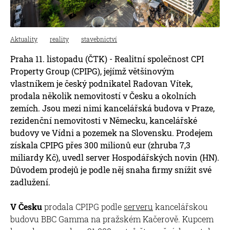
Aktuality
reality
stavebnictví
Praha 11. listopadu (ČTK) - Realitní společnost CPI
Property Group (CPIPG), jejímž většinovým
vlastníkem je český podnikatel Radovan Vítek,
prodala několik nemovitostí v Česku a okolních
zemích. Jsou mezi nimi kancelářská budova v Praze,
rezidenční nemovitosti v Německu, kancelářské
budovy ve Vídni a pozemek na Slovensku. Prodejem
získala CPIPG přes 300 milionů eur (zhruba 7,3
miliardy Kč), uvedl server Hospodářských novin (HN).
Důvodem prodejů je podle něj snaha firmy snížit své
zadlužení.
V Česku
prodala CPIPG podle
serveru
kancelářskou
budovu BBC Gamma na pražském Kačerově. Kupcem