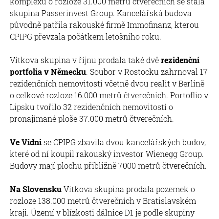
komplexu o rozloze 31.000 metrů čtverečních se stala
skupina Passerinvest Group. Kancelářská budova
původně patřila rakouské firmě Immofinanz, kterou
CPIPG převzala počátkem letošního roku.
Vítkova skupina v říjnu prodala také dvě
rezidenční
portfolia v Německu
. Soubor v Rostocku zahrnoval 17
rezidenčních nemovitostí včetně dvou realit v Berlíně
o celkové rozloze 16.000 metrů čtverečních. Portoflio v
Lipsku tvořilo 32 rezidenčních nemovitostí o
pronajímané ploše 37.000 metrů čtverečních.
Ve Vídni
se CPIPG zbavila dvou kancelářských budov,
které od ní koupil rakouský investor Wienegg Group.
Budovy mají plochu přibližně 7000 metrů čtverečních.
Na Slovensku
Vítkova skupina prodala pozemek o
rozloze 138.000 metrů čtverečních v Bratislavském
kraji. Území v blízkosti dálnice D1 je podle skupiny