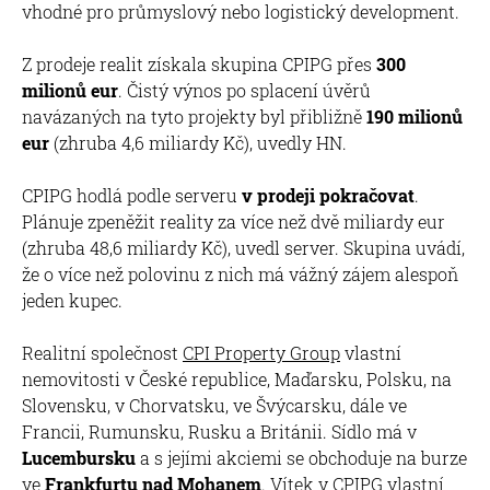
vhodné pro průmyslový nebo logistický development.
Z prodeje realit získala skupina CPIPG přes
300
milionů eur
. Čistý výnos po splacení úvěrů
navázaných na tyto projekty byl přibližně
190 milionů
eur
(zhruba 4,6 miliardy Kč), uvedly HN.
CPIPG hodlá podle serveru
v prodeji pokračovat
.
Plánuje zpeněžit reality za více než dvě miliardy eur
(zhruba 48,6 miliardy Kč), uvedl server. Skupina uvádí,
že o více než polovinu z nich má vážný zájem alespoň
jeden kupec.
Realitní společnost
CPI Property Group
vlastní
nemovitosti v České republice, Maďarsku, Polsku, na
Slovensku, v Chorvatsku, ve Švýcarsku, dále ve
Francii, Rumunsku, Rusku a Británii. Sídlo má v
Lucembursku
a s jejími akciemi se obchoduje na burze
ve
Frankfurtu nad Mohanem
. Vítek v CPIPG vlastní