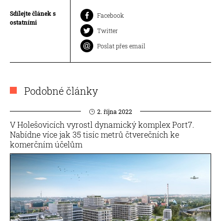
Sdílejte článek s
Facebook
ostatními
Twitter
Poslat přes email
Podobné články
2. října 2022
V Holešovicích vyrostl dynamický komplex Port7.
Nabídne více jak 35 tisíc metrů čtverečních ke
komerčním účelům