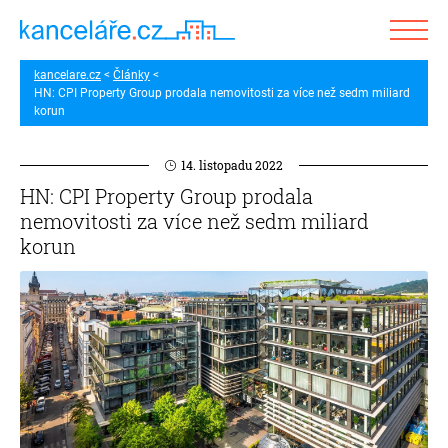
kancelare.cz
Články
HN: CPI Property Group prodala nemovitosti za více než sedm miliard
korun
14. listopadu 2022
HN: CPI Property Group prodala
nemovitosti za více než sedm miliard
korun