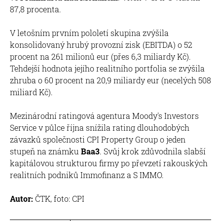
87,8 procenta.
V letošním prvním pololetí skupina zvýšila
konsolidovaný hrubý provozní zisk (EBITDA) o 52
procent na 261 milionů eur (přes 6,3 miliardy Kč).
Tehdejší hodnota jejího realitního portfolia se zvýšila
zhruba o 60 procent na 20,9 miliardy eur (necelých 508
miliard Kč).
Mezinárodní ratingová agentura Moody's Investors
Service v půlce října snížila rating dlouhodobých
závazků společnosti CPI Property Group o jeden
stupeň na známku
Baa3
. Svůj krok zdůvodnila slabší
kapitálovou strukturou firmy po převzetí rakouských
realitních podniků Immofinanz a S IMMO.
Autor:
ČTK, foto: CPI