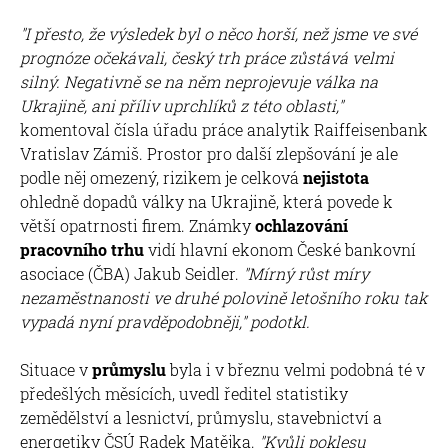
"I přesto, že výsledek byl o něco horší, než jsme ve své
prognóze očekávali, český trh práce zůstává velmi
silný. Negativně se na něm neprojevuje válka na
Ukrajině, ani příliv uprchlíků z této oblasti,"
komentoval čísla úřadu práce analytik Raiffeisenbank
Vratislav Zámiš. Prostor pro další zlepšování je ale
podle něj omezený, rizikem je celková
nejistota
ohledně dopadů války na Ukrajině, která povede k
větší opatrnosti firem. Známky
ochlazování
pracovního trhu
vidí hlavní ekonom České bankovní
asociace (ČBA) Jakub Seidler.
"Mírný růst míry
nezaměstnanosti ve druhé polovině letošního roku tak
vypadá nyní pravděpodobněji," podotkl.
Situace v
průmyslu
byla i v březnu velmi podobná té v
předešlých měsících, uvedl ředitel statistiky
zemědělství a lesnictví, průmyslu, stavebnictví a
energetiky ČSÚ Radek Matějka.
"Kvůli poklesu