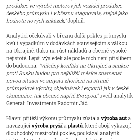
produkce ve výrobě motorových vozidel produkce
českého průmyslu i v březnu stagnovala, stejně jako
hodnota nových zakázek,"
doplnil.
Analytici očekávali v březnu další pokles průmyslu
kvůli výpadkům v dodávkách souvisejícím s válkou
na Ukrajině, tlaku na růst nákladů a obecně vysoké
nejistotě. Lepší výsledek ale podle nich není příslibem
do budoucna.
"Válečný konflikt na Ukrajině a sankce
proti Rusku budou pro nejbližší měsíce znamenat
novou situaci ve smyslu zhoršení na straně
průmyslové výroby, objednávek i exportů jak v české
ekonomice, tak obecně napříč Evropou,"
uvedl analytik
Generali Investments Radomír Jáč.
Hlavní přítěží výkonu průmyslu zůstala
výroba aut
a
navazující
výroba pryží
a
plastů
, které obojí vykazují
dlouhodobý meziroční pokles, poukázal analytik