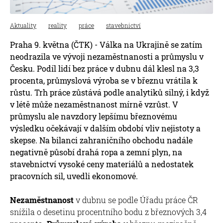
Aktuality
reality
práce
stavebnictví
Praha 9. května (ČTK) - Válka na Ukrajině se zatím
neodrazila ve vývoji nezaměstnanosti a průmyslu v
Česku. Podíl lidí bez práce v dubnu dál klesl na 3,3
procenta, průmyslová výroba se v březnu vrátila k
růstu. Trh práce zůstává podle analytiků silný, i když
v létě může nezaměstnanost mírně vzrůst. V
průmyslu ale navzdory lepšímu březnovému
výsledku očekávají v dalším období vliv nejistoty a
skepse. Na bilanci zahraničního obchodu nadále
negativně působí drahá ropa a zemní plyn, na
stavebnictví vysoké ceny materiálů a nedostatek
pracovních sil, uvedli ekonomové.
Nezaměstnanost
v dubnu se podle Úřadu práce ČR
snížila o desetinu procentního bodu z březnových 3,4