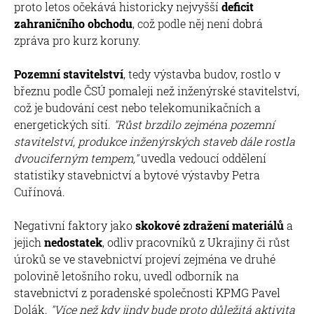
proto letos očekává historicky nejvyšší
deficit
zahraničního obchodu
, což podle něj není dobrá
zpráva pro kurz koruny.
Pozemní stavitelství
, tedy výstavba budov, rostlo v
březnu podle ČSÚ pomaleji než inženýrské stavitelství,
což je budování cest nebo telekomunikačních a
energetických sítí.
"Růst brzdilo zejména pozemní
stavitelství, produkce inženýrských staveb dále rostla
dvouciferným tempem,"
uvedla vedoucí oddělení
statistiky stavebnictví a bytové výstavby Petra
Cuřínová.
Negativní faktory jako
skokové zdražení materiálů
a
jejich
nedostatek
, odliv pracovníků z Ukrajiny či růst
úroků se ve stavebnictví projeví zejména ve druhé
polovině letošního roku, uvedl odborník na
stavebnictví z poradenské společnosti KPMG Pavel
Dolák.
"Více než kdy jindy bude proto důležitá aktivita