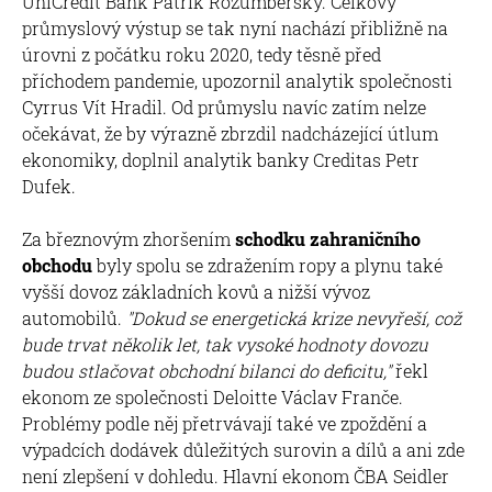
UniCredit Bank Patrik Rožumberský. Celkový
průmyslový výstup se tak nyní nachází přibližně na
úrovni z počátku roku 2020, tedy těsně před
příchodem pandemie, upozornil analytik společnosti
Cyrrus Vít Hradil. Od průmyslu navíc zatím nelze
očekávat, že by výrazně zbrzdil nadcházející útlum
ekonomiky, doplnil analytik banky Creditas Petr
Dufek.
Za březnovým zhoršením
schodku zahraničního
obchodu
byly spolu se zdražením ropy a plynu také
vyšší dovoz základních kovů a nižší vývoz
automobilů.
"Dokud se energetická krize nevyřeší, což
bude trvat několik let, tak vysoké hodnoty dovozu
budou stlačovat obchodní bilanci do deficitu,"
řekl
ekonom ze společnosti Deloitte Václav Franče.
Problémy podle něj přetrvávají také ve zpoždění a
výpadcích dodávek důležitých surovin a dílů a ani zde
není zlepšení v dohledu. Hlavní ekonom ČBA Seidler