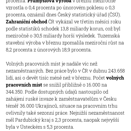
procenta.
Průmyslová výroba
v březnu meziročně
vzrostla o 0,4 procenta po únorovém poklesu o 0,3
procenta, oznámil dnes Český statistický úřad (ČSÚ).
Zahraniční obchod
ČR vykázal ve třetím měsíci roku
podle statistiků schodek 13,8 miliardy korun, což byl
meziročně o 30,5 miliardy horší výsledek. Tuzemská
stavební výroba v březnu zpomalila meziroční růst na
8,2 procenta z únorových 18,9 procenta.
Volných pracovních míst je nadále víc než
nezaměstnaných. Bez práce bylo v ČR v dubnu 243.658
lidí, asi o devět tisíc méně než v březnu. Počet
volných
pracovních míst
se snížil přibližně o 16.000 na
344.350. Podle dostupných údajů nastoupilo od
zahájení ruské invaze k zaměstnavatelům v Česku
téměř 36.000 Ukrajinců, situace na pracovním trhu
ovlivnily také sezonní práce. Nejnižší nezaměstnanost
měl Pardubický kraj s 2,3 procenta, naopak nejvyšší
byla v Ústeckém s 5,3 procenta.