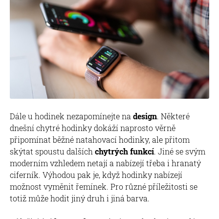
Dále u hodinek nezapomínejte na
design
. Některé
dnešní chytré hodinky dokáží naprosto věrně
připomínat běžné natahovací hodinky, ale přitom
skýtat spoustu dalších
chytrých funkcí
. Jiné se svým
moderním vzhledem netají a nabízejí třeba i hranatý
ciferník. Výhodou pak je, když hodinky nabízejí
možnost vyměnit řemínek. Pro různé příležitosti se
totiž může hodit jiný druh i jiná barva.