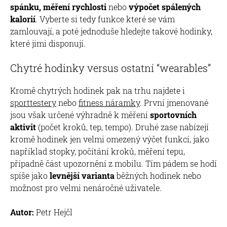
spánku, měření rychlosti
nebo
výpočet spálených
kalorií
. Vyberte si tedy funkce které se vám
zamlouvají, a poté jednoduše hledejte takové hodinky,
které jimi disponují.
Chytré hodinky versus ostatní “wearables”
Kromě chytrých hodinek pak na trhu najdete i
sporttestery
nebo
fitness náramky
. První jmenované
jsou však určené výhradně k měření
sportovních
aktivit
(počet kroků, tep, tempo). Druhé zase nabízejí
kromě hodinek jen velmi omezený výčet funkcí, jako
například stopky, počítání kroků, měření tepu,
případně část upozornění z mobilu. Tím pádem se hodí
spíše jako
levnější varianta
běžných hodinek nebo
možnost pro velmi nenáročné uživatele.
Autor:
Petr Hejčl