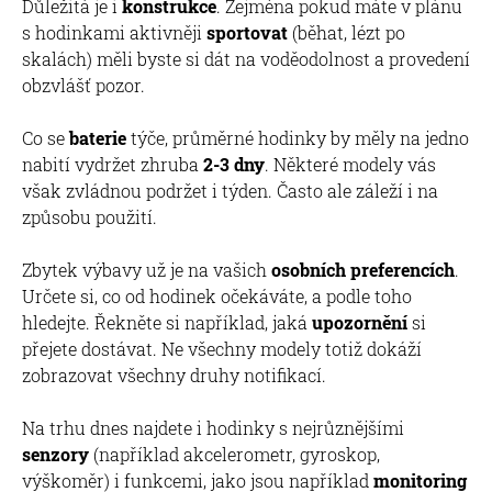
Důležitá je i
konstrukce
. Zejména pokud máte v plánu
s hodinkami aktivněji
sportovat
(běhat, lézt po
skalách) měli byste si dát na voděodolnost a provedení
obzvlášť pozor.
Co se
baterie
týče, průměrné hodinky by měly na jedno
nabití vydržet zhruba
2-3 dny
. Některé modely vás
však zvládnou podržet i týden. Často ale záleží i na
způsobu použití.
Zbytek výbavy už je na vašich
osobních preferencích
.
Určete si, co od hodinek očekáváte, a podle toho
hledejte. Řekněte si například, jaká
upozornění
si
přejete dostávat. Ne všechny modely totiž dokáží
zobrazovat všechny druhy notifikací.
Na trhu dnes najdete i hodinky s nejrůznějšími
senzory
(například akcelerometr, gyroskop,
výškoměr) i funkcemi, jako jsou například
monitoring