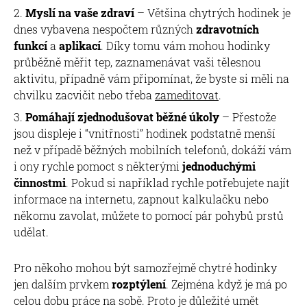
Myslí na vaše zdraví
– Většina chytrých hodinek je
dnes vybavena nespočtem různých
zdravotních
funkcí
a
aplikací
. Díky tomu vám mohou hodinky
průběžně měřit tep, zaznamenávat vaši tělesnou
aktivitu, případně vám připomínat, že byste si měli na
chvilku zacvičit nebo třeba
zameditovat
.
Pomáhají zjednodušovat běžné úkoly
– Přestože
jsou displeje i “vnitřnosti” hodinek podstatně menší
než v případě běžných mobilních telefonů, dokáží vám
i ony rychle pomoct s některými
jednoduchými
činnostmi
. Pokud si například rychle potřebujete najít
informace na internetu, zapnout kalkulačku nebo
někomu zavolat, můžete to pomocí pár pohybů prstů
udělat.
Pro někoho mohou být samozřejmě chytré hodinky
jen dalším prvkem
rozptýlení
. Zejména když je má po
celou dobu práce na sobě. Proto je důležité umět