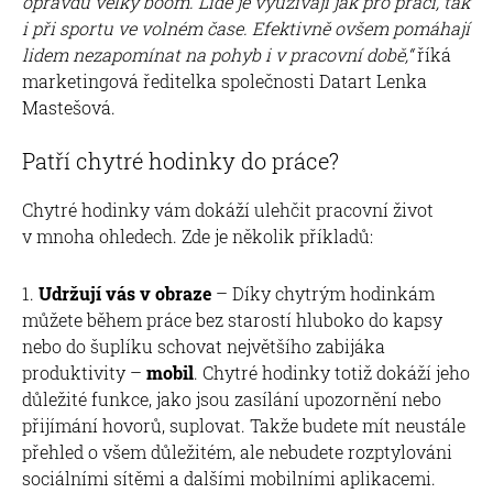
opravdu velký boom. Lidé je využívají jak pro práci, tak
i při sportu ve volném čase. Efektivně ovšem pomáhají
lidem nezapomínat na pohyb i v pracovní době,“
říká
marketingová ředitelka společnosti Datart Lenka
Mastešová.
Patří chytré hodinky do práce?
Chytré hodinky vám dokáží ulehčit pracovní život
v mnoha ohledech. Zde je několik příkladů:
Udržují vás v obraze
– Díky chytrým hodinkám
můžete během práce bez starostí hluboko do kapsy
nebo do šuplíku schovat největšího zabijáka
produktivity –
mobil
. Chytré hodinky totiž dokáží jeho
důležité funkce, jako jsou zasílání upozornění nebo
přijímání hovorů, suplovat. Takže budete mít neustále
přehled o všem důležitém, ale nebudete rozptylováni
sociálními sítěmi a dalšími mobilními aplikacemi.