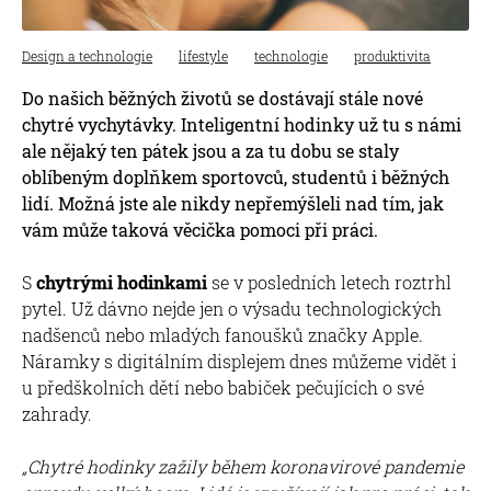
Design a technologie
lifestyle
technologie
produktivita
Do našich běžných životů se dostávají stále nové
chytré vychytávky. Inteligentní hodinky už tu s námi
ale nějaký ten pátek jsou a za tu dobu se staly
oblíbeným doplňkem sportovců, studentů i běžných
lidí. Možná jste ale nikdy nepřemýšleli nad tím, jak
vám může taková věcička pomoci při práci.
S
chytrými hodinkami
se v posledních letech roztrhl
pytel. Už dávno nejde jen o výsadu technologických
nadšenců nebo mladých fanoušků značky Apple.
Náramky s digitálním displejem dnes můžeme vidět i
u předškolních dětí nebo babiček pečujících o své
zahrady.
„Chytré hodinky zažily během koronavirové pandemie