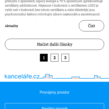
přemýšlí o způsobech úspory energie a 79 % společností upřednostňuje
certifikáty udržitelnosti. Nájemné v budovách s certifikátem LEED je
vyšší než v budovách bez tohoto certifikátu a stále důležitější jsou
psychosociální faktory ovlivňující zdraví nájemníků a zaměstnanců.
Číst
Aktuality
Načíst další články
1
2
3
Pronájmy prostor
Realitní slovník