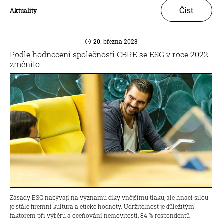
Číst
Aktuality
20. března 2023
Podle hodnocení společnosti CBRE se ESG v roce 2022
změnilo
Zásady ESG nabývají na významu díky vnějšímu tlaku, ale hnací silou
je stále firemní kultura a etické hodnoty. Udržitelnost je důležitým
faktorem při výběru a oceňování nemovitostí, 84 % respondentů