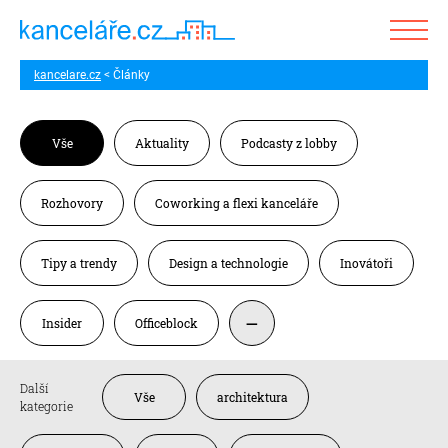
kancelare.cz
Články
Vše
Aktuality
Podcasty z lobby
Rozhovory
Coworking a flexi kanceláře
Tipy a trendy
Design a technologie
Inovátoři
Insider
Officeblock
Další
Vše
architektura
kategorie