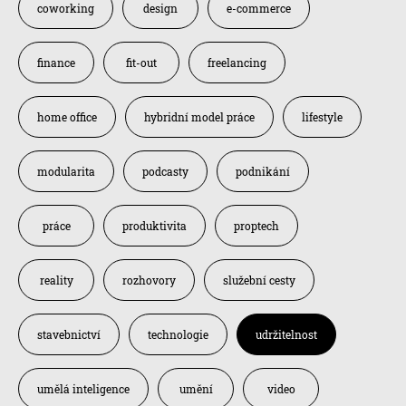
coworking
design
e-commerce
finance
fit-out
freelancing
home office
hybridní model práce
lifestyle
modularita
podcasty
podnikání
práce
produktivita
proptech
reality
rozhovory
služební cesty
stavebnictví
technologie
udržitelnost
umělá inteligence
umění
video