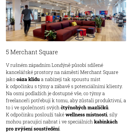
5 Merchant Square
V rušném západním Londýně působí sdílené
kancelářské prostory na náměstí Merchant Square
jako
oáza klidu
a nabízejí tak spoustu míst
k odpočinku s týmy a zábavě s potenciálními klienty.
Na osmi podlažích je dostupné vše, co týmy a
freelanceři potřebují k tomu, aby zůstali produktivní, a
to i ve společnosti svých
čtyřnohých mazlíčků
.
K odpočinku poslouží také
wellness místnosti
, síly
mohou pracující nabrat i ve speciálních
kabinkách
pro zvýšení soustředění
.