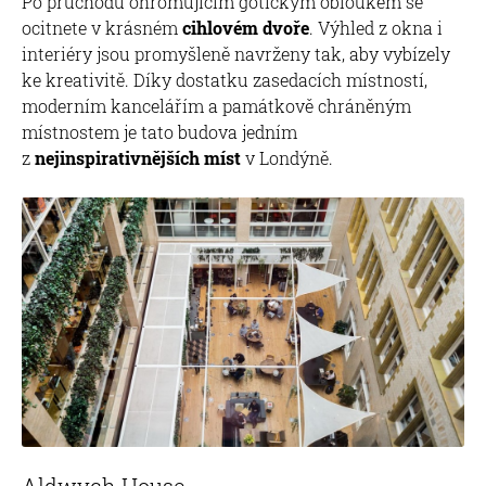
Po průchodu ohromujícím gotickým obloukem se
ocitnete v krásném
cihlovém dvoře
. Výhled z okna i
interiéry jsou promyšleně navrženy tak, aby vybízely
ke kreativitě. Díky dostatku zasedacích místností,
moderním kancelářím a památkově chráněným
místnostem je tato budova jedním
z
nejinspirativnějších míst
v Londýně.
Aldwych House