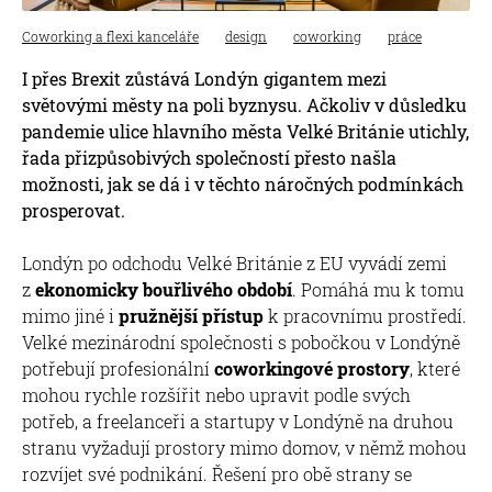
Coworking a flexi kanceláře
design
coworking
práce
I přes Brexit zůstává Londýn gigantem mezi
světovými městy na poli byznysu. Ačkoliv v důsledku
pandemie ulice hlavního města Velké Británie utichly,
řada přizpůsobivých společností přesto našla
možnosti, jak se dá i v těchto náročných podmínkách
prosperovat.
Londýn po odchodu Velké Británie z EU vyvádí zemi
z
ekonomicky bouřlivého období
. Pomáhá mu k tomu
mimo jiné i
pružnější přístup
k pracovnímu prostředí.
Velké mezinárodní společnosti s pobočkou v Londýně
potřebují profesionální
coworkingové prostory
, které
mohou rychle rozšířit nebo upravit podle svých
potřeb, a freelanceři a startupy v Londýně na druhou
stranu vyžadují prostory mimo domov, v němž mohou
rozvíjet své podnikání. Řešení pro obě strany se