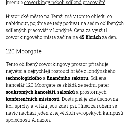
jmenuje
coworkingy neboli sdílená pracoviště
.
Historické město na Temži má v tomto ohledu co
nabídnout, pojďme se tedy podívat na sedm oblíbených
sdílených pracovišť v Londýně. Cena za využití
coworkingového místa začíná na
45 librách
za den.
120 Moorgate
Tento oblíbený coworkingový prostor přitahuje
největší a nejrychleji rostoucí hráče z londýnského
technologického
a
finančního sektoru
. Sdílená
kancelář 120 Moorgate se skládá ze sedmi pater
soukromých kanceláří
,
salonků
a prostorných
konferenčních místností
. Dostupná je zde úschovna
kol, sprchy a vítáni jsou zde i psi. Hned za rohem se
navíc nachází jeden z největších evropských kampusů
společnosti Amazon.