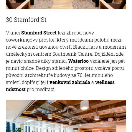
30 Stamford St
V ulici
Stamford Street
leží zbrusu nový
coworkingový prostor, který má ideální polohu mezi
nově zrekonstruovanou čtvrtí Blackfriars a moderním
uměleckým centrem Southbank Centre. Dojíždění zde
je navíc snadné díky stanici
Waterloo
vzdálené jen pět
minut chůze. Design sdíleného prostoru vzdává poctu
původní architektuře budovy ze 70. let minulého
století, doplňují jej i
venkovní zahrada
a
wellness
místnost
pro meditaci.