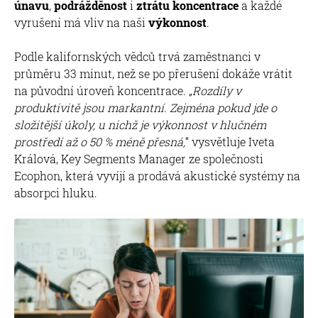
únavu
,
podrážděnost
i
ztrátu koncentrace
a každé
vyrušení má vliv na naši
výkonnost
.
Podle kalifornských vědců trvá zaměstnanci v
průměru 33 minut, než se po přerušení dokáže vrátit
na původní úroveň koncentrace. „
Rozdíly v
produktivitě jsou markantní. Zejména pokud jde o
složitější úkoly, u nichž je výkonnost v hlučném
prostředí až o 50 % méně přesná,
“ vysvětluje Iveta
Králová, Key Segments Manager ze společnosti
Ecophon, která vyvíjí a prodává akustické systémy na
absorpci hluku.