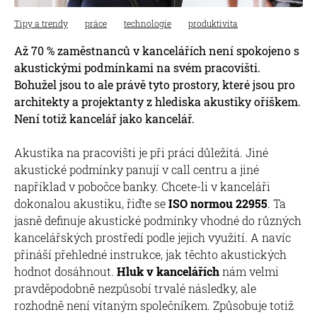
Tipy a trendy
práce
technologie
produktivita
Až 70 % zaměstnanců v kancelářích není spokojeno s
akustickými podmínkami na svém pracovišti.
Bohužel jsou to ale právě tyto prostory, které jsou pro
architekty a projektanty z hlediska akustiky oříškem.
Není totiž kancelář jako kancelář.
Akustika na pracovišti je při práci důležitá. Jiné
akustické podmínky panují v call centru a jiné
například v pobočce banky. Chcete-li v kanceláři
dokonalou akustiku, řiďte se
ISO normou 22955
. Ta
jasně definuje akustické podmínky vhodné do různých
kancelářských prostředí podle jejich využití. A navíc
přináší přehledné instrukce, jak těchto akustických
hodnot dosáhnout.
Hluk v kancelářích
nám velmi
pravděpodobně nezpůsobí trvalé následky, ale
rozhodně není vítaným společníkem. Způsobuje totiž