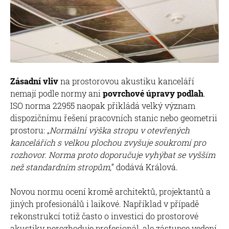
Zásadní vliv
na prostorovou akustiku kanceláří
nemají podle normy ani
povrchové úpravy podlah
.
ISO norma 22955 naopak přikládá velký význam
dispozičnímu řešení pracovních stanic nebo geometrii
prostoru: „
Normální výška stropu v otevřených
kancelářích s velkou plochou zvyšuje soukromí pro
rozhovor. Norma proto doporučuje vyhýbat se vyšším
než standardním stropům,
“ dodává Králová.
Novou normu ocení kromě architektů, projektantů a
jiných profesionálů i laikové. Například v případě
rekonstrukcí totiž často o investici do prostorové
akustiky nerozhoduje profesionál, ale zástupce vedení