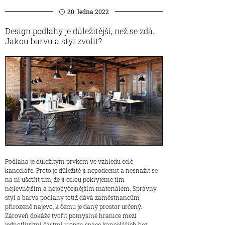
20. ledna 2022
Design podlahy je důležitější, než se zdá.
Jakou barvu a styl zvolit?
Podlaha je důležitým prvkem ve vzhledu celé
kanceláře. Proto je důležité ji nepodcenit a nesnažit se
na ní ušetřit tím, že ji celou pokryjeme tím
nejlevnějším a nejobyčejnějším materiálem. Správný
styl a barva podlahy totiž dává zaměstnancům
přirozeně najevo, k čemu je daný prostor určený.
Zároveň dokáže tvořit pomyslné hranice mezi
jednotlivými částmi v open space kancelářích bez