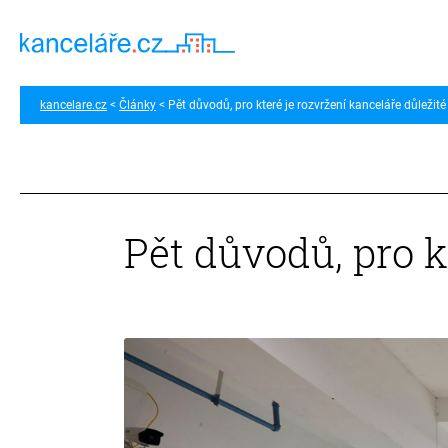
kancelare.cz
Články
Pět důvodů, pro které je rozvržení kanceláře důležité
Pět důvodů, pro k