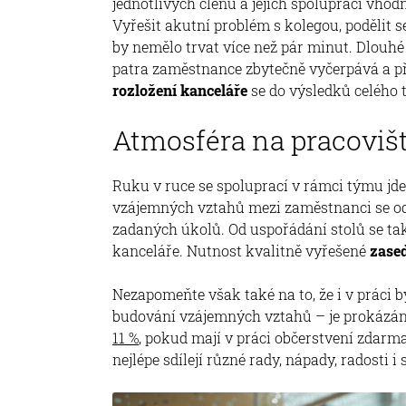
jednotlivých členů a jejich spolupráci vh
Vyřešit akutní problém s kolegou, podělit 
by nemělo trvat více než pár minut. Dlouh
patra zaměstnance zbytečně vyčerpává a př
rozložení kanceláře
se do výsledků celého 
Atmosféra na pracoviš
Ruku v ruce se spoluprací v rámci týmu jde
vzájemných vztahů mezi zaměstnanci se odví
zadaných úkolů. Od uspořádání stolů se t
kanceláře. Nutnost kvalitně vyřešené
zased
Nezapomeňte však také na to, že i v práci 
budování vzájemných vztahů – je prokázán
11 %
, pokud mají v práci občerstvení zdarm
nejlépe sdílejí různé rady, nápady, radosti i 