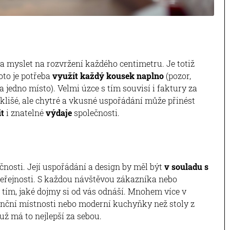
a myslet na rozvržení každého centimetru. Je totiž
oto je potřeba
využít každý kousek naplno
(pozor,
a jedno místo). Velmi úzce s tím souvisí i faktury za
 klišé, ale chytré a vkusné uspořádání může přinést
it
i znatelné
výdaje
společnosti.
ečnosti. Její uspořádání a design by měl být
v souladu s
veřejnosti. S každou návštěvou zákazníka nebo
tím, jaké dojmy si od vás odnáší. Mnohem více v
renční místnosti nebo moderní kuchyňky než stoly z
 už má to nejlepší za sebou.