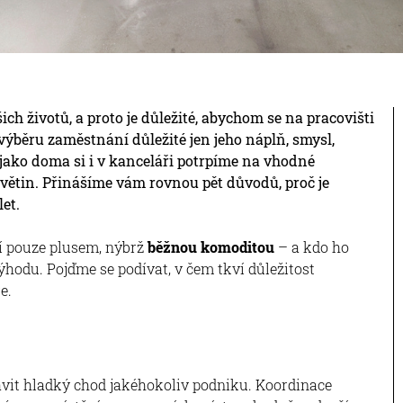
h životů, a proto je důležité, abychom se na pracovišti
i výběru zaměstnání důležité jen jeho náplň, smysl,
 jako doma si i v kanceláři potrpíme na vhodné
květin. Přinášíme vám rovnou pět důvodů, proč je
et.
í pouze plusem, nýbrž
běžnou komoditou
– a kdo ho
hodu. Pojďme se podívat, v čem tkví důležitost
ře.
avit hladký chod jakéhokoliv podniku. Koordinace