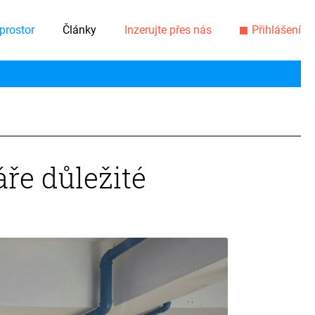
prostor
Články
Inzerujte přes nás
Přihlášení
áře důležité