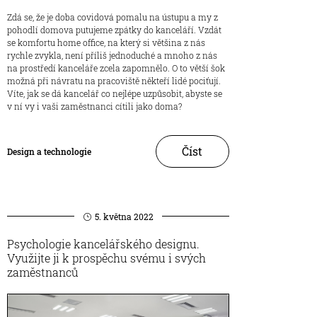
Zdá se, že je doba covidová pomalu na ústupu a my z
pohodlí domova putujeme zpátky do kanceláří. Vzdát
se komfortu home office, na který si většina z nás
rychle zvykla, není příliš jednoduché a mnoho z nás
na prostředí kanceláře zcela zapomnělo. O to větší šok
možná při návratu na pracoviště někteří lidé pociťují.
Víte, jak se dá kancelář co nejlépe uzpůsobit, abyste se
v ní vy i vaši zaměstnanci cítili jako doma?
Číst
Design a technologie
5. května 2022
Psychologie kancelářského designu.
Využijte ji k prospěchu svému i svých
zaměstnanců