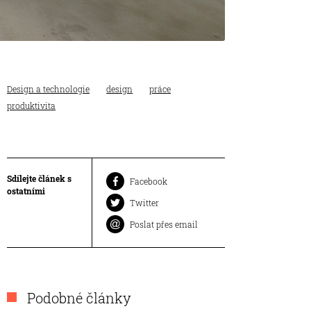
Design a technologie
design
práce
produktivita
Sdílejte článek s
Facebook
ostatními
Twitter
Poslat přes email
Podobné články