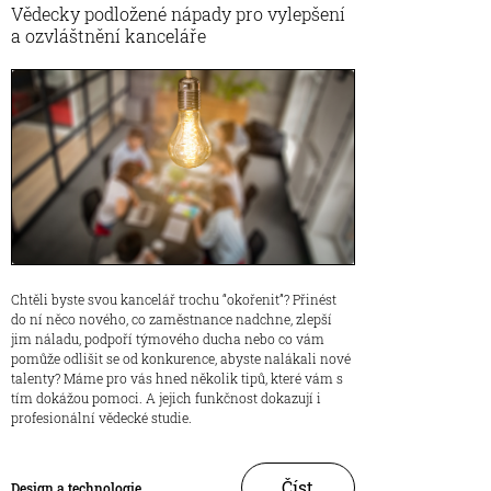
Vědecky podložené nápady pro vylepšení
a ozvláštnění kanceláře
Chtěli byste svou kancelář trochu “okořenit”? Přinést
do ní něco nového, co zaměstnance nadchne, zlepší
jim náladu, podpoří týmového ducha nebo co vám
pomůže odlišit se od konkurence, abyste nalákali nové
talenty? Máme pro vás hned několik tipů, které vám s
tím dokážou pomoci. A jejich funkčnost dokazují i
profesionální vědecké studie.
Číst
Design a technologie