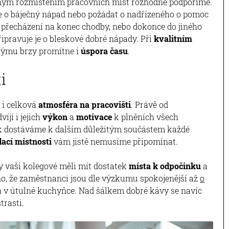
odným rozmístěním pracovních míst rozhodně podpoříme.
se o báječný nápad nebo požádat o nadřízeného o pomoc
é přecházení na konec chodby, nebo dokonce do jiného
ipravuje je o bleskové dobré nápady. Při
kvalitním
týmu brzy promítne i
úspora času
.
ti
 i celková
atmosféra na pracovišti
. Právě od
jí i jejich
výkon
a
motivace
k plněních všech
ak dostáváme k dalším důležitým součástem každé
ací místnosti
vám jistě nemusíme připomínat.
by vaši kolegové měli mít dostatek
místa k odpočinku
a
o, že zaměstnanci jsou dle výzkumu spokojenější až
o
a v útulné kuchyňce. Nad šálkem dobré kávy se navíc
strasti.