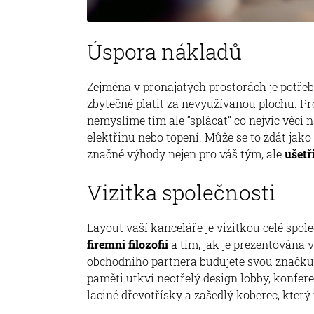
Úspora nákladů
Zejména v pronajatých prostorách je potřeb
zbytečné platit za nevyužívanou plochu. Pr
nemyslíme tím ale “splácat” co nejvíc věcí n
elektřinu nebo topení. Může se to zdát jako
značné výhody nejen pro váš tým, ale
ušetř
Vizitka společnosti
Layout vaší kanceláře je vizitkou celé spol
firemní filozofií
a tím, jak je prezentována 
obchodního partnera budujete svou značku 
paměti utkví neotřelý design lobby, konfe
laciné dřevotřísky a zašedlý koberec, který