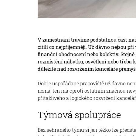
V zaměstnání trávíme podstatnou část našic
cítili co nejpříjemněji. Už dávno nejsou př
finanční ohodnocení nebo kolektiv. Stejně
rozmístění nábytku, osvětlení nebo třeba 
důležité nad rozvržením kanceláře přemýšl
Dobře uspořádané pracoviště už dávno nen
nemá, ten má oproti ostatním značnou nevý
přitažlivého a logického rozvržení kancelá
Týmová spolupráce
Bez sehraného týmu si jen těžko lze předst