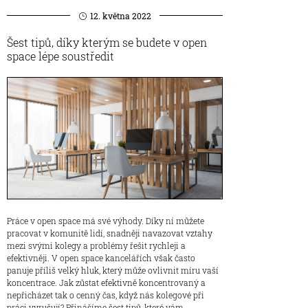
12. května 2022
Šest tipů, díky kterým se budete v open
space lépe soustředit
Práce v open space má své výhody. Díky ní můžete
pracovat v komunitě lidí, snadněji navazovat vztahy
mezi svými kolegy a problémy řešit rychleji a
efektivněji. V open space kancelářích však často
panuje příliš velký hluk, který může ovlivnit míru vaší
koncentrace. Jak zůstat efektivně koncentrovaný a
nepřicházet tak o cenný čas, když nás kolegové při
práci vyrušují? Přinášíme šest tipů, které vám