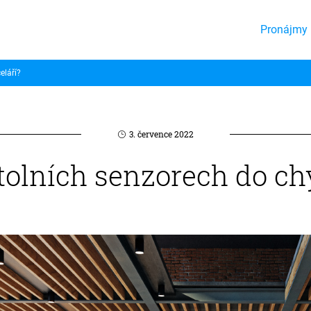
Pronájmy 
eláří?
3. července 2022
 stolních senzorech do c