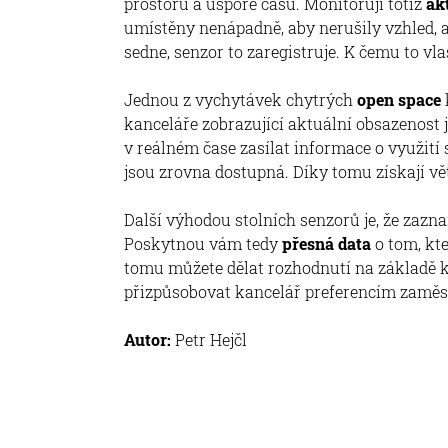
prostoru a úspoře času. Monitorují totiž
ak
umístěny nenápadně, aby nerušily vzhled, 
sedne, senzor to zaregistruje. K čemu to vla
Jednou z vychytávek chytrých
open space
kanceláře zobrazující aktuální obsazenost 
v reálném čase zasílat informace o využití
jsou zrovna dostupná. Díky tomu získají vě
Další výhodou stolních senzorů je, že zazna
Poskytnou vám tedy
přesná data
o tom, kte
tomu můžete dělat rozhodnutí na základě k
přizpůsobovat kancelář preferencím zamě
Autor:
Petr Hejčl