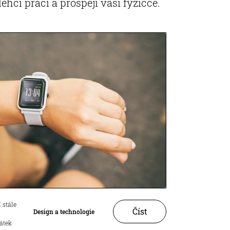
hčí práci a prospějí vaší fyzičce.
 stále
Číst
Design a technologie
átek