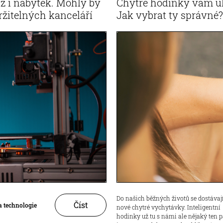
už i nábytek. Mohly by
Chytré hodinky vám ule
žitelných kanceláří
Jak vybrat ty správné?
Do našich běžných životů se dostávají
Číst
a technologie
nové chytré vychytávky. Inteligentní
hodinky už tu s námi ale nějaký ten p