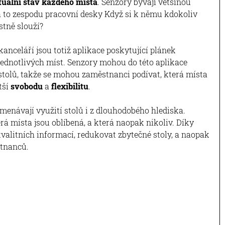
tuální stav každého místa
. Senzory bývají většinou
a to zespodu pracovní desky Když si k němu kdokoliv
stně slouží?
kanceláří jsou totiž aplikace poskytující plánek
jednotlivých míst. Senzory mohou do této aplikace
 stolů, takže se mohou zaměstnanci podívat, která místa
tší
svobodu
a
flexibilitu
.
menávají využití stolů i z dlouhodobého hlediska.
rá místa jsou oblíbená, a která naopak nikoliv. Díky
valitních informací, redukovat zbytečné stoly, a naopak
stnanců.