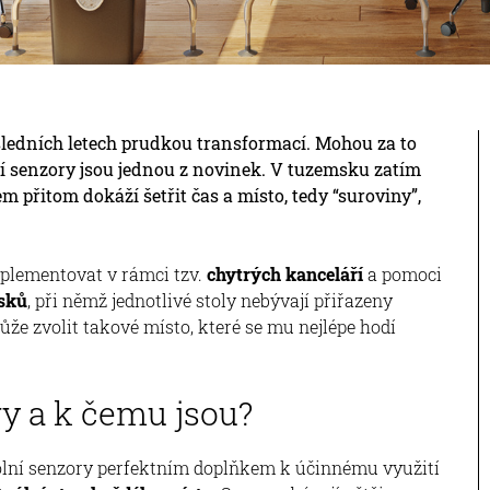
osledních letech prudkou transformací. Mohou za to
ní senzory jsou jednou z novinek. V tuzemsku zatím
m přitom dokáží šetřit čas a místo, tedy “suroviny”,
mplementovat v rámci tzv.
chytrých kanceláří
a pomoci
esků
, při němž jednotlivé stoly nebývají přiřazeny
e zvolit takové místo, které se mu nejlépe hodí
ry a k čemu jsou?
tolní senzory perfektním doplňkem k účinnému využití