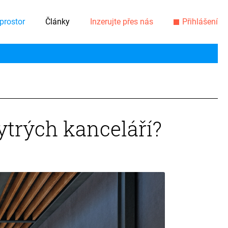
prostor
Články
Inzerujte přes nás
Přihlášení
hytrých kanceláří?