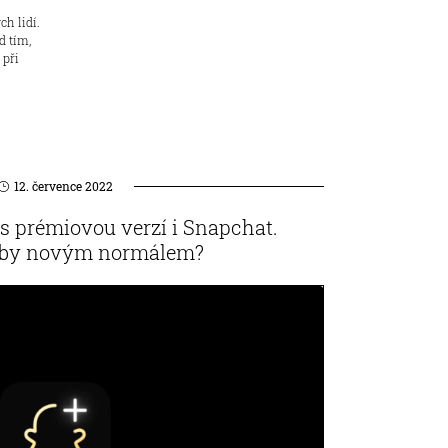
h lidí.
d tím,
 při
12. července 2022
s prémiovou verzí i Snapchat.
užby novým normálem?