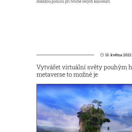
dokážou pomoci při tvorbě celých kanceláří.
10. května 2022
Vytvářet virtuální světy pouhým
metaverse to možné je