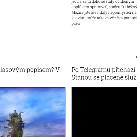
jsou a za tu dobu se staly oblíbeným
doplňkem sportovců, studentů i běžnýc
Možná jste ale nikdy nepřemýšleli na
jak vám může taková věcička pomoci
práci.
 hlasovým popisem? V
Po Telegramu přichází 
Stanou se placené sl