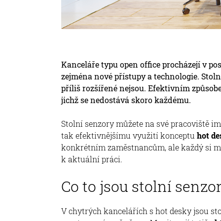
Kanceláře typu open office procházejí v p
zejména nové přístupy a technologie. Stol
příliš rozšířené nejsou. Efektivním způsobe
jichž se nedostává skoro každému.
Stolní senzory můžete na své pracoviště i
tak efektivnějšímu využití konceptu
hot d
konkrétním zaměstnancům, ale každý si můž
k aktuální práci.
Co to jsou stolní senzo
V chytrých kancelářích s hot desky jsou s