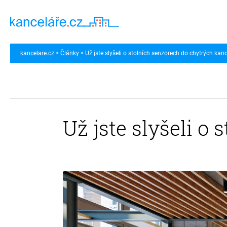
kancelare.cz
Články
Už jste slyšeli o stolních senzorech do chytrých kanc
Už jste slyšeli o