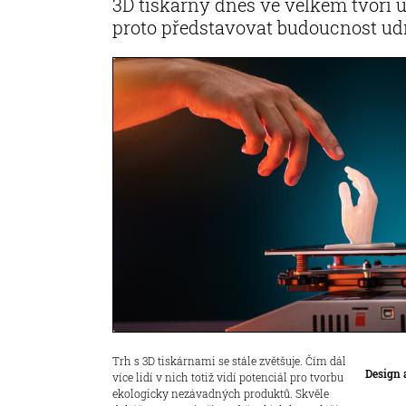
3D tiskárny dnes ve velkém tvoří 
proto představovat budoucnost udr
Trh s 3D tiskárnami se stále zvětšuje. Čím dál
Design 
více lidí v nich totiž vidí potenciál pro tvorbu
ekologicky nezávadných produktů. Skvěle